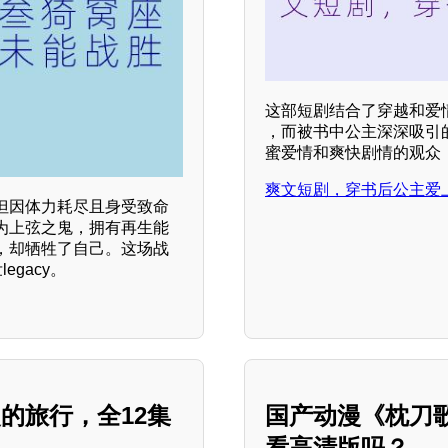
这部短剧结合了穿越和爱
，而被书中公主深深吸引
蜜爱情和爽快剧情的观众
爽文短剧，穿书后公主爱
但因体力耗尽且身受致命
为上弦之鬼，拥有再生能
，却牺牲了自己。这场战
gacy。
的旅行，全12集
国产动漫《枕刀
看高清版吗？