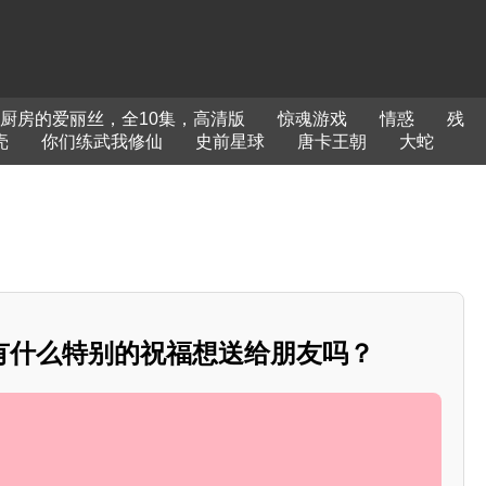
厨房的爱丽丝，全10集，高清版
惊魂游戏
情惑
残
壳
你们练武我修仙
史前星球
唐卡王朝
大蛇
有什么特别的祝福想送给朋友吗？