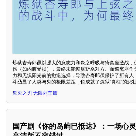
炼狱杏寿郎虽以强大的意志力和炎之呼吸与猗窝座激战，
伤（如内脏受损），最终未能彻底斩杀对方。而猗窝座作
力和无惧阳光前的撤退选择，导致杏寿郎虽保护了所有人
斗凸显了人类与鬼的极限差距，也成就了炼狱“炎柱”的悲壮le
鬼灭之刃 无限列车篇
国产剧《你的岛屿已抵达》：一场心灵
高清版不容错过