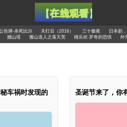
公告牌-杀死比尔
关灯后（2016）
三十极夜
日本剧，
撼山瑶
搬山道人之落天荒
桃乐丝·罗奇的恐惧
外
神秘车祸时发现的
圣诞节来了，你