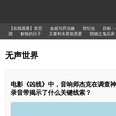
【在线观看】首页
金妮与乔治娅
世纪虫
目标：
团
豺狼的日子
又要和夫君装恩爱
阴婚之鬼压床
无声世界
电影《凶线》中，音响师杰克在调查
录音带揭示了什么关键线索？