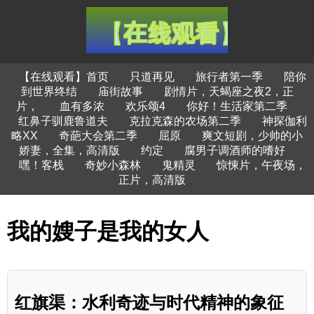
【在线观看】首页
只道再见
旅行者第一季
陪你
到世界终结
庙街故事
剧情片，天蝎座之夜2，正
片，
血有多浓
欢乐颂4
你好！生活家第二季
红鼻子驯鹿鲁道夫
克拉克森的农场第二季
神探伽利
略XX
奇葩大会第二季
屈原
爽文短剧，少帅的小
娇妻，全集，高清版
约定
腐男子调酒师的嗜好
嘿！客栈
奇妙小森林
鬼精灵
惊悚片，午夜场，
正片，高清版
我的嫂子是我的女人
红旗渠：水利奇迹与时代精神的象征