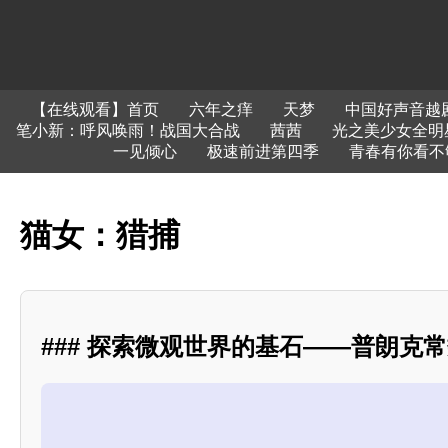
【在线观看】首页
六年之痒
天梦
中国好声音越
笔小新：呼风唤雨！战国大合战
茜茜
光之美少女全明
一见倾心
极速前进第四季
青春有你看不
猫女：猎捕
### 探索微观世界的基石——普朗克