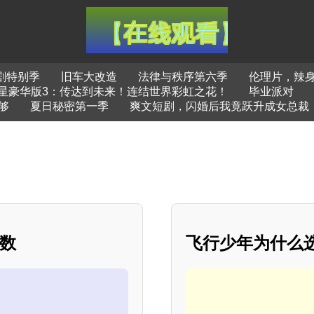
剧特别季
旧车大改造
法律与秩序第六季
伦理片，辣
星豪华版3：传达到未来！连结世界彩虹之花！
毕业派对
够
夏日秘密第一季
爽文短剧，闪婚后我竟跃升成女总裁
常数
飞行少年为什么选