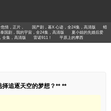
身危情，正片，
国产剧，暮X 心迹，全24集，高清版
蜡
泰国剧，我的宇宙，全24集，高清版
夏小姐的先婚后爱
，全集，高清版
雷诺911！
平原上的摩西
择追逐天空的梦想？** **