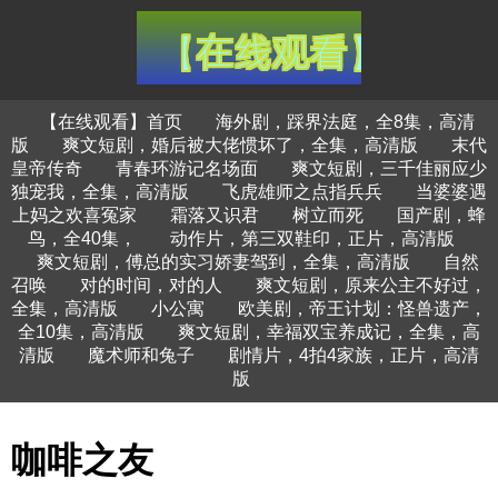
【在线观看】首页
海外剧，踩界法庭，全8集，高清
版
爽文短剧，婚后被大佬惯坏了，全集，高清版
末代
皇帝传奇
青春环游记名场面
爽文短剧，三千佳丽应少
独宠我，全集，高清版
飞虎雄师之点指兵兵
当婆婆遇
上妈之欢喜冤家
霜落又识君
树立而死
国产剧，蜂
鸟，全40集，
动作片，第三双鞋印，正片，高清版
爽文短剧，傅总的实习娇妻驾到，全集，高清版
自然
召唤
对的时间，对的人
爽文短剧，原来公主不好过，
全集，高清版
小公寓
欧美剧，帝王计划：怪兽遗产，
全10集，高清版
爽文短剧，幸福双宝养成记，全集，高
清版
魔术师和兔子
剧情片，4拍4家族，正片，高清
版
咖啡之友