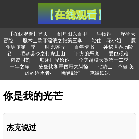
【在线观看】首页
到阜阳六百里
生物钟
秘鲁大
冒险
魔术士欧菲流浪之旅第三季
站住！花小姐
鹿
角男孩第一季
时光碎片
百年情书
神秘世界历险
记
毛驴县令之打虎上山
下方的恶魔
爱也艰难
奇迹时刻
归还世界给你
全美超模大赛第十二季
一年之痒
史酷比和墨西哥大脚怪
七骑士：革命-英
雄的继承者-
唤醒戴维
笔墨纸砚
你是我的光芒
杰克说过