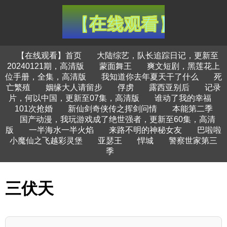
【在线观看】首页
大陆综艺，队长追踪日记，更新至
20240121期，高清版
蒙面舞王
爽文短剧，黑莲花上
位手册，全集，高清版
我知道你去年夏天干了什么
死
亡繁殖
姻缘大人请留步
俘虏
露西亚别后
记录
片，何以中国，更新至07集，高清版
谁动了我的幸福
101次抢婚
新仙剑奇侠传之挥剑问情
本能第二季
国产动漫，我玩游戏成了绝世强者，更新至60集，高清
版
一半海水一半火焰
来路不明的神秘女友
巴啦啦
小魔仙之飞越彩灵堡
亚瑟王
悍城
警察世家第三
季
三伏天