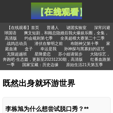
【在线观看】首页
普通人
谜团实验室
深宵闪避
球国语
爽文短剧，和顾总隐婚后我火爆娱乐圈，全集，
高清版
约会规则第七季
全美超模大赛第二十二季
战鸽总动员
潜伏在黎明之前
布朗神父第十季
家
庭血液
盒子
幸运是我
孙神探与黑寡妇的诅咒
无限超越班
星降爱恋
苏小姐请留步
大陆综艺，
奔跑吧·生态篇，更新至20231230期，高清版
红番血路第
一季
国家宝藏：历史边缘
原始生活21天第五季
既然出身就环游世界
李栋旭为什么想尝试脱口秀？**