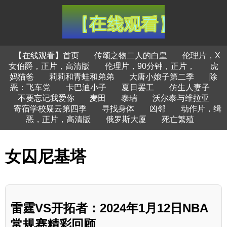
【在线观看】首页
传颂之物二人的白皇
伦理片，X
女伯爵，正片，高清版
伦理片，90分钟，正片，
虎
妈猫爸
莉莉和青蛙和弟弟
大唐小娘子第二季
除
恶：飞车党
卡巴迪小子
夏日罢工
仿生人妻子
不要忘记我爱你
麦田
泰瑞
沃尔泰与维拉亚
寄宿学校疑云第四季
寻找身体
凶邻
动作片，缉
恶，正片，高清版
俄罗斯大厦
死亡繁殖
女囚尼基塔
雷霆VS开拓者：2024年1月12日NBA
常规赛精彩回顾