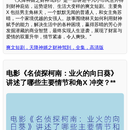
** “《天降神婿之财神驾到》是一部讲述平凡小市民意外得
到财神庇佑，运势逆转、生活大变样的爽文短剧。主要角
X 包括男主角林天，一个默默无闻的普通人，和女主角苏
晴，一个家境优越的女强人。故事围绕林天如何利用财神
赋予的能力，解决生活中的各种困境，赢得苏晴的芳心并
发掘潜藏的商业智慧，最终实现人生逆袭，展现了财富与
爱情的双重升华，情节紧凑，令人爽快。”
爽文短剧，天降神婿之财神驾到，全集，高清版
电影《名侦探柯南：业火的向日葵》
讲述了哪些主要情节和角X 冲突？**