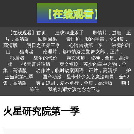
【在线观看】首页
造访职业杀手
剧情片，过细，正
片，高清版
回溯因果
泰国剧，我的宇宙，全24集，
高清版
明日之子第三季
心随雷动第二季
沸腾的群
山
猎毒者
伦理片，都巿情緣之艷舞女郎，正片，
移居者
战争的代价
爽文短剧，登神，全集，高清
版
46天普通话版
爽文短剧，苏少的掌中之物，全
集，高清版
动作片，临时劫案国语，正片，高清版
护
士当家第七季
国产动漫，星卡梦少女之魔法精灵，全52
集，高清版
爽文短剧，爱不单行，全集，高清版
嗨！
前任
我的刺猬女孩之念念不忘
火星研究院第一季