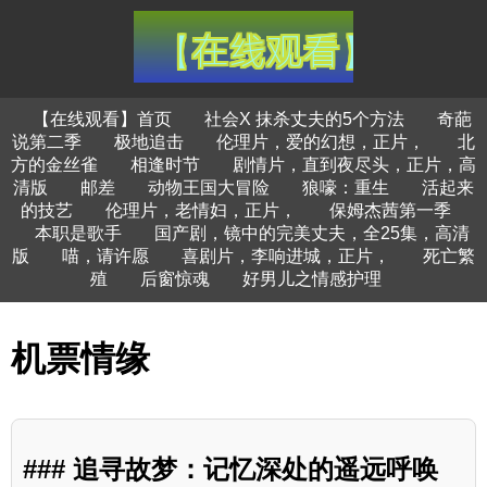
【在线观看】首页
社会X 抹杀丈夫的5个方法
奇葩
说第二季
极地追击
伦理片，爱的幻想，正片，
北
方的金丝雀
相逢时节
剧情片，直到夜尽头，正片，高
清版
邮差
动物王国大冒险
狼嚎：重生
活起来
的技艺
伦理片，老情妇，正片，
保姆杰茜第一季
本职是歌手
国产剧，镜中的完美丈夫，全25集，高清
版
喵，请许愿
喜剧片，李响进城，正片，
死亡繁
殖
后窗惊魂
好男儿之情感护理
机票情缘
### 追寻故梦：记忆深处的遥远呼唤