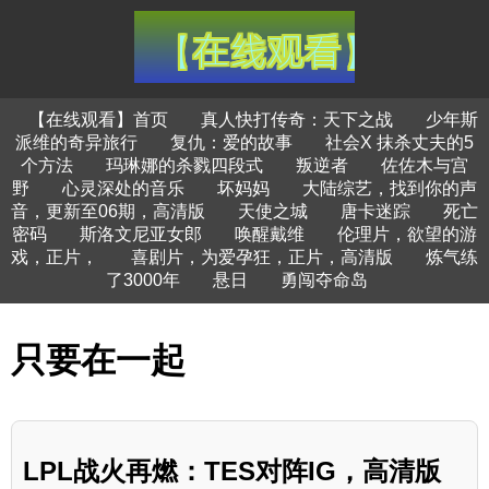
【在线观看】首页
真人快打传奇：天下之战
少年斯
派维的奇异旅行
复仇：爱的故事
社会X 抹杀丈夫的5
个方法
玛琳娜的杀戮四段式
叛逆者
佐佐木与宫
野
心灵深处的音乐
坏妈妈
大陆综艺，找到你的声
音，更新至06期，高清版
天使之城
唐卡迷踪
死亡
密码
斯洛文尼亚女郎
唤醒戴维
伦理片，欲望的游
戏，正片，
喜剧片，为爱孕狂，正片，高清版
炼气练
了3000年
悬日
勇闯夺命岛
只要在一起
LPL战火再燃：TES对阵IG，高清版