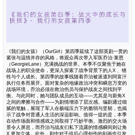
《我们的女孩》（OurGirl）第四季延续了这部英剧一贯的
紧张与温情并存的风格，将观众再次带入军医乔治·莱恩
（GeorgieLane）充满挑战的世界。本季不仅聚焦于她在
战场上的职业使命，更深入探索了战争背景下的人X 、牺
牲与个人成长。第四季的故事线随着乔治被派遣到阿富汗
执行任务而展开。面对复杂的地缘政治冲突和瞬息万变的
战场环境，乔治必须在救治伤员与保护战友之间找到平
衡。与此同时，她与团队成员的互动——尤其是与新角X
之间的摩擦与合作——为剧情增添了层次感。编剧通过细
腻的笔触，展现了军人在极端压力下的脆弱与坚韧，也揭
示了战争对普通人生活的深远影响。值得一提的是，本季
在动作场面和情感戏之间取得了巧妙平衡。激烈的交火场
景令人屏息，而乔治与战友们私下流露的情感瞬间则让角
X 更加立体。此外，剧中对于战后心理创伤的刻画也引发