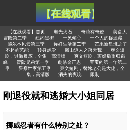
【在线观看】首页
电光火石
奇葩有奇迹
美食大
冒险第二季
纽约黑街
一见倾心
一个人的捉迷藏
墨尔本风云第三季
你好生活第二季
芒果新星班之了
不起的艺能
转身虐爱
搬山道人之落天荒
爽文短
剧，过激反应，全集，高清版
爽文短剧，离婚后重归巅
峰
冒险兄弟第一季
刺杀金正恩
宝宝的第一年第二
季
警察世家第五季
爽文短剧，替嫁老公是大佬，全
集，高清版
消失的夜晚
限制
刚退役就和逃婚大小姐同居
挪威忍者有什么特别之处？