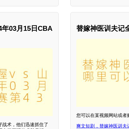
年03月15日CBA
替嫁神医训夫记
您可以在某视频网站或者
守战术，他们迅速抓住了
爽文短剧，替嫁神医训夫