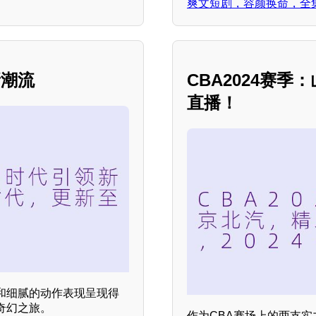
爽文短剧，容颜换命，全
新潮流
CBA2024赛
直播！
和细腻的动作表现呈现得
奇幻之旅。
作为CBA赛场上的两支实