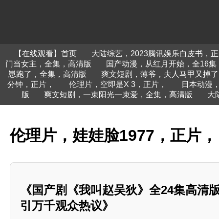
【在线观看】首页
大陆综艺，2023腾讯娱乐白皮书，
门当女主，全集，高清版
国产动漫，从红月开始，全16集
崽跑了，全集，高清版
爽文短剧，薄爷，夫人马甲又掉了
分钟，正片，
伦理片，空即是X 3，正片，
日本动漫，
版
爽文短剧，一束阳光一束爱，全集，高清版
大
伦理片，娃娃脸1977，正片，
《国产剧《我叫赵吴狄》全24集高清
引万千观众热议》