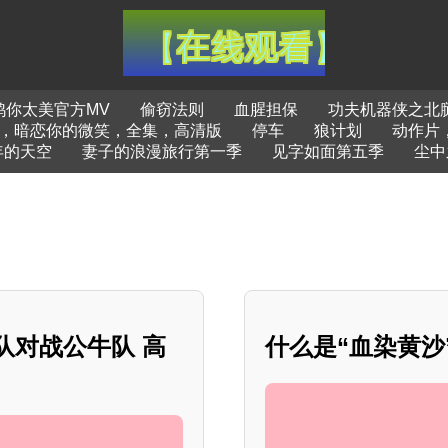
鸡你太美官方MV
偷窃法则
血腥担保
功夫机器侠之北
，暗恋你的微笑，全集，高清版
停车
狼计划
动作片
年的天空
妻子的浪漫旅行第一季
见字如面第五季
尘中
蜂队对战公牛队 高
什么是“血染黄沙