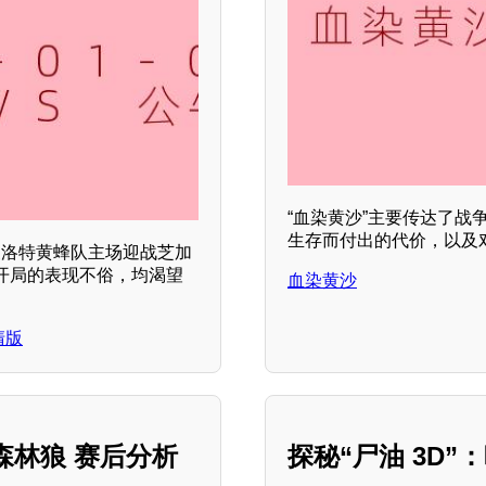
“血染黄沙”主要传达了
生存而付出的代价，以及
：夏洛特黄蜂队主场迎战芝加
开局的表现不俗，均渴望
血染黄沙
清版
阵森林狼 赛后分析
探秘“尸油 3D