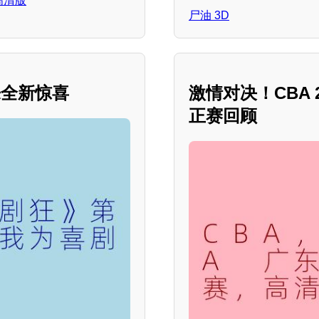
，高清版
尸油 3D
来全新惊喜
激情对决！CBA 
正赛回顾