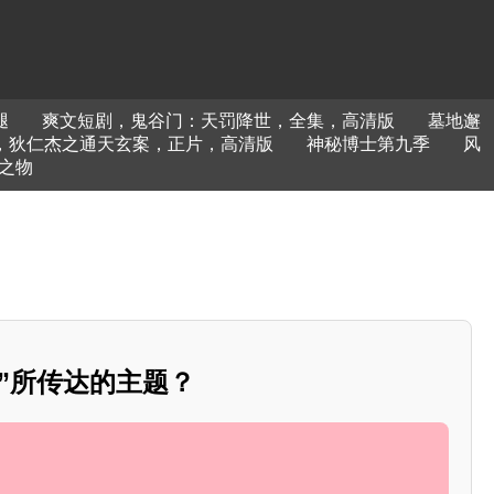
腿
爽文短剧，鬼谷门：天罚降世，全集，高清版
墓地邂
，狄仁杰之通天玄案，正片，高清版
神秘博士第九季
风
之物
”所传达的主题？