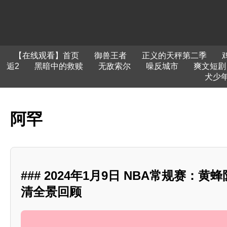
【在线观看】首页
御兽王者
正义的天秤第二季
逅2
黑暗中的救赎
无敌索尔
噪反城市
爽文短剧
犬少
阿罕
### 2024年1月9日 NBA常规赛：黄
清全景回顾