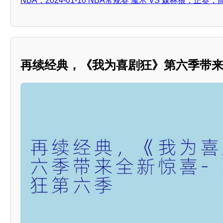
NBA，2024-01-10 NBA常规赛 魔术 VS 森林狼，正赛
再续经典，《我为喜剧狂》第六季带