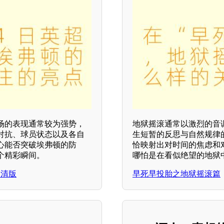
场的表现通常较为强势，
地狱摇滚通常以激烈的音
对抗、球员状态以及各自
生短暂的反思与自然规律
心能否突破埃弗顿的防
恰映射出对时间的焦虑和
个精彩瞬间。
哪怕是在看似绝望的地狱
高清版
早死早投胎之地狱摇滚篇