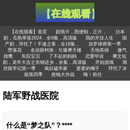
【在线观看】首页
剧情片，西便制，正片，
日本
剧，瓜熟蒂落2024，全9集，高清版
我的开挂人生
国
产剧，拜托了！不速之客，全18集，
加罗律师第一季
堕落花
名侦探柯南：引爆摩天楼
天地英雄
傲气
雄鹰
失踪宝贝
了不起的妈妈
恋爱毕设
爽文短
剧，龙年大吉之衣锦还乡，全集，高清版
开始游戏
屌
丝留学记第一季
疯狂磕学家
婆婆的镯子
拜托了冰
箱第四季
抢钱大作战
嗨！前任
陆军野战医院
什么是“梦之队”？****