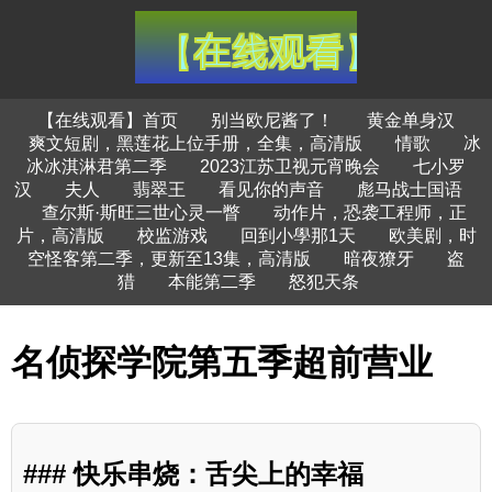
【在线观看】首页
别当欧尼酱了！
黄金单身汉
爽文短剧，黑莲花上位手册，全集，高清版
情歌
冰
冰冰淇淋君第二季
2023江苏卫视元宵晚会
七小罗
汉
夫人
翡翠王
看见你的声音
彪马战士国语
查尔斯·斯旺三世心灵一瞥
动作片，恐袭工程师，正
片，高清版
校监游戏
回到小學那1天
欧美剧，时
空怪客第二季，更新至13集，高清版
暗夜獠牙
盗
猎
本能第二季
怒犯天条
名侦探学院第五季超前营业
### 快乐串烧：舌尖上的幸福