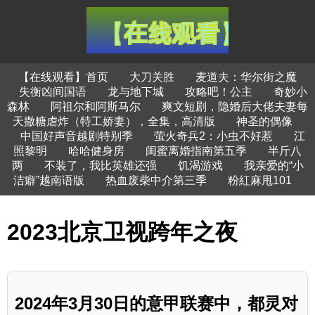
【在线观看】首页
大刀关胜
麦道夫：华尔街之魔
失衡凶间国语
龙与地下城
攻略吧！公主
奇妙小
森林
阿祖尔和阿斯马尔
爽文短剧，隐婚后大佬夫妻每
天撒糖虐炸（特工娇妻），全集，高清版
神圣的偶像
中国好声音越剧特别季
萤火奇兵2：小虫不好惹
江
照黎明
哈哈健身房
闺蜜离婚指南第五季
半斤八
两
不装了，我比英雄还强
饥渴游戏
我亲爱的“小
洁癖”越南语版
热血废柴中介第三季
粉紅麻甩101
2023北京卫视跨年之夜
2024年3月30日的意甲联赛中，都灵对