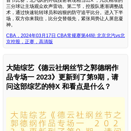
首节比赛，北汽队的外线投射表现相当出X ，几次精准的
三分球让主场观众欢声雷动。第二节，控股队逐渐调整战
术，通过快速轮转球员和凶狠的防守追平比分。进入下半
场，双方你来我往，比分交替领先，紧张局势让人屏息凝
神。
CBA，2024年03月17日 CBA常规赛第44轮 北京北汽vs北
京控股，正赛，高清版
大陆综艺《德云社纲丝节之郭德纲作
品专场一 2023》更新到了第9期，请
问这部综艺的特X 和看点是什么？