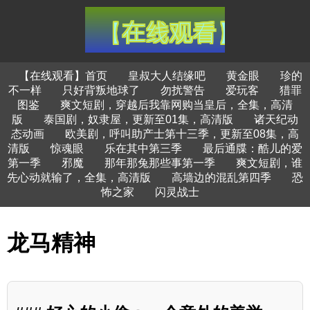
【在线观看】首页
皇叔大人结缘吧
黄金眼
珍的
不一样
只好背叛地球了
勿扰警告
爱玩客
猎罪
图鉴
爽文短剧，穿越后我靠网购当皇后，全集，高清
版
泰国剧，奴隶屋，更新至01集，高清版
诸天纪动
态动画
欧美剧，呼叫助产士第十三季，更新至08集，高
清版
惊魂眼
乐在其中第三季
最后通牒：酷儿的爱
第一季
邪魔
那年那兔那些事第一季
爽文短剧，谁
先心动就输了，全集，高清版
高墙边的混乱第四季
恐
怖之家
闪灵战士
龙马精神