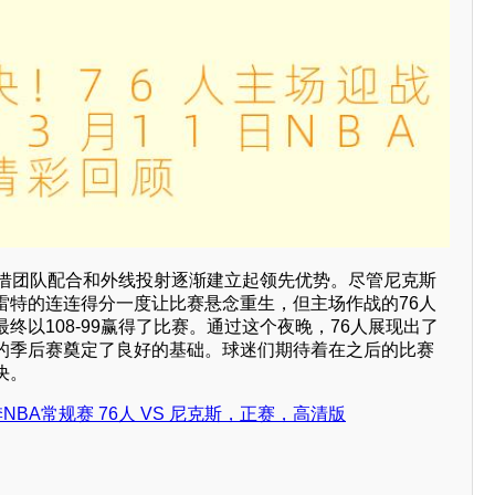
凭借团队配合和外线投射逐渐建立起领先优势。尽管尼克斯
雷特的连连得分一度让比赛悬念重生，但主场作战的76人
终以108-99赢得了比赛。通过这个夜晚，76人展现出了
的季后赛奠定了良好的基础。球迷们期待着在之后的比赛
决。
赛季NBA常规赛 76人 VS 尼克斯，正赛，高清版