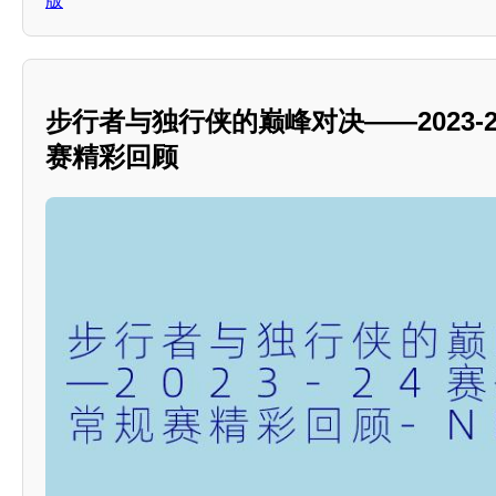
版
步行者与独行侠的巅峰对决——2023-2
赛精彩回顾