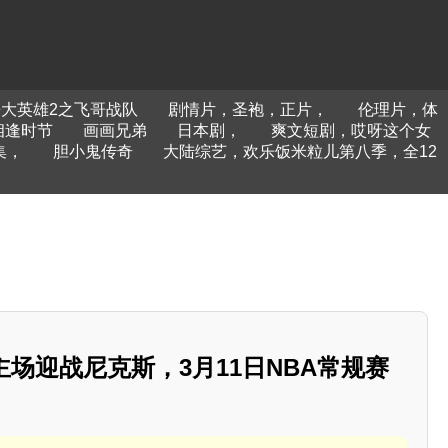
大英雄2之飞哥战队
剧情片，圣袍，正片，
伦理片，体
相逢时节
画画兄弟
日本剧，
爽文短剧，哎呀这个女
集，
胆小鬼传奇
大陆综艺，欢乐饭米粒儿第八季，全12
主场迎战尼克斯，3月11日NBA常规赛