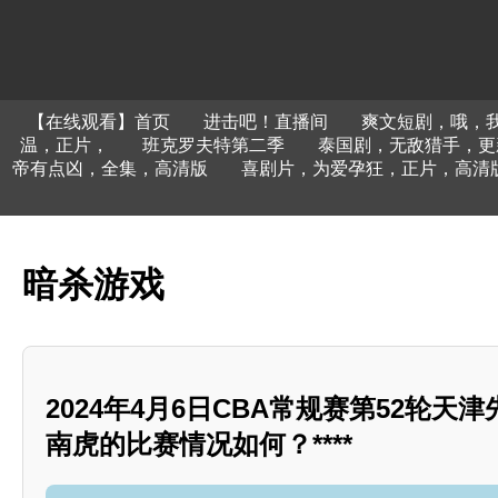
【在线观看】首页
进击吧！直播间
爽文短剧，哦，
温，正片，
班克罗夫特第二季
泰国剧，无敌猎手，更
帝有点凶，全集，高清版
喜剧片，为爱孕狂，正片，高清
暗杀游戏
2024年4月6日CBA常规赛第52轮天
南虎的比赛情况如何？****