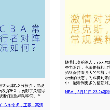
随着比赛的深入，76人
奋力追赶，克莱伯特和巴
始终保持着强大的气势，最
极佳的状态，为即将到来
中，能看到更多的精彩对
最终天津以X分获胜，展现
员发挥出X ，贡献了关键得
NBA，3月11日 23-24
迷们重温精彩瞬间。**
者vs广东华南虎，正赛，高清