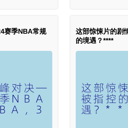
4赛季NBA常规
这部惊悚片的剧
的境遇？****