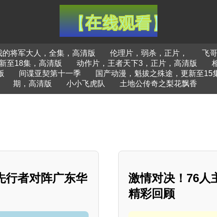
我的将军大人，全集，高清版
伦理片，弱杀，正片，
飞哥
新至18集，高清版
动作片，王者天下3，正片，高清版
版
间谍亚契第十一季
国产动漫，魁拔之殊途，更新至15
期，高清版
小小飞虎队
土地公传奇之梨花飘香
津先行者对阵广东华
激情对决！76人
精彩回顾