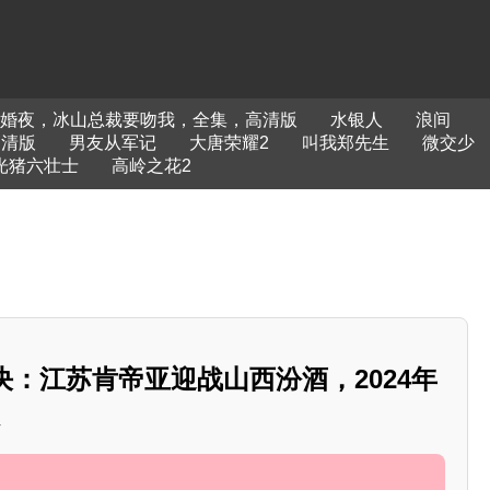
婚夜，冰山总裁要吻我，全集，高清版
水银人
浪间
高清版
男友从军记
大唐荣耀2
叫我郑先生
微交少
光猪六壮士
高岭之花2
决：江苏肯帝亚迎战山西汾酒，2024年