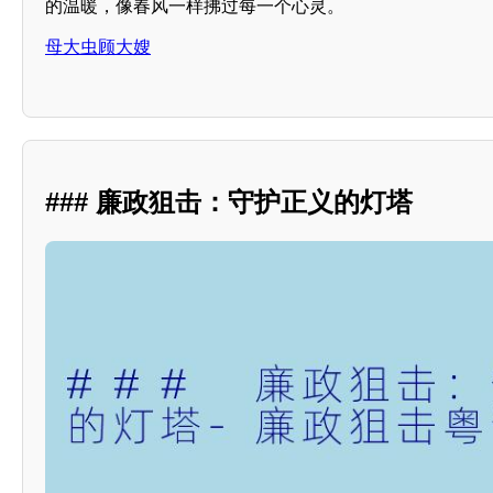
的温暖，像春风一样拂过每一个心灵。
母大虫顾大嫂
### 廉政狙击：守护正义的灯塔