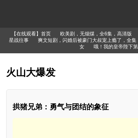
【在线观看】首页
欧美剧，无烟煤，全6集，高清版
星战往事
爽文短剧，闪婚后被豪门大叔宠上瘾了，全集
女
哦！我的皇帝陛下第
火山大爆发
拱猪兄弟：勇气与团结的象征