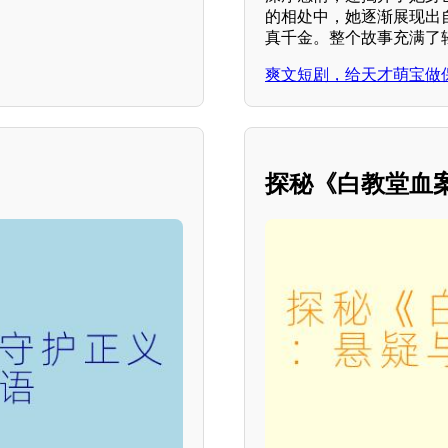
的相处中，她逐渐展现出
真千金。整个故事充满了
爽文短剧，给天才萌宝做
探秘《白教堂血案