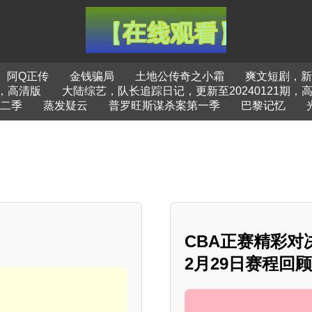
阿Q正传
金钱骗局
土地公传奇之小霜
爽文短剧，新
，高清版
大陆综艺，队长追踪日记，更新至20240121期，
二季
蒸发疑云
普罗旺斯谋杀案第一季
巴黎记忆
CBA正赛精彩对
2月29日赛程回顾