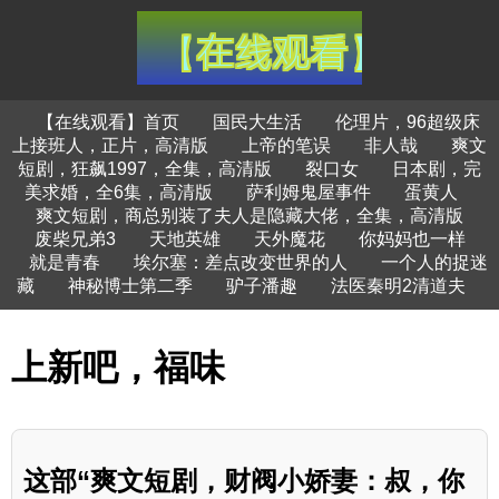
【在线观看】首页
国民大生活
伦理片，96超级床
上接班人，正片，高清版
上帝的笔误
非人哉
爽文
短剧，狂飙1997，全集，高清版
裂口女
日本剧，完
美求婚，全6集，高清版
萨利姆鬼屋事件
蛋黄人
爽文短剧，商总别装了夫人是隐藏大佬，全集，高清版
废柴兄弟3
天地英雄
天外魔花
你妈妈也一样
就是青春
埃尔塞：差点改变世界的人
一个人的捉迷
藏
神秘博士第二季
驴子潘趣
法医秦明2清道夫
上新吧，福味
这部“爽文短剧，财阀小娇妻：叔，你