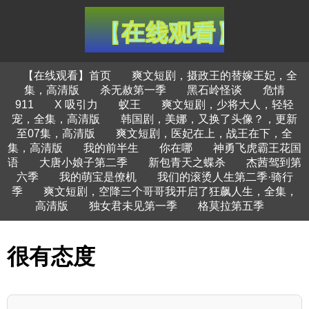
【在线观看】首页
爽文短剧，摄政王的替嫁王妃，全
集，高清版
杀无赦第一季
黑石岭怪谈
危情
911
X 吸引力
蚁王
爽文短剧，少将大人，轻轻
宠，全集，高清版
韩国剧，美娜，又换了头像？，更新
至07集，高清版
爽文短剧，医妃在上，战王在下，全
集，高清版
我的前半生
你在哪
神勇飞虎霸王花国
语
大唐小娘子第二季
新包青天之蝶杀
杰茜驾到第
六季
我的萌宝是僚机
我们的滚烫人生第二季·骑行
季
爽文短剧，空降三个哥哥我开启了狂飙人生，全集，
高清版
独女君未见第一季
格莫拉第五季
很有态度