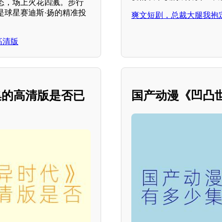
态，场上火花四溅。步行
是球星赛迪斯·扬的精准投
爽文短剧，总裁大腿我抱
，高清版
集的高清版是否已
国产动漫《凹凸世