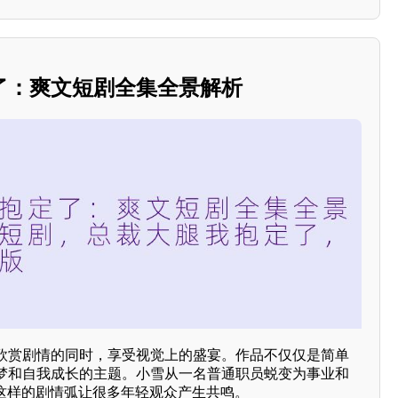
了：爽文短剧全集全景解析
欣赏剧情的同时，享受视觉上的盛宴。作品不仅仅是简单
梦和自我成长的主题。小雪从一名普通职员蜕变为事业和
，这样的剧情弧让很多年轻观众产生共鸣。