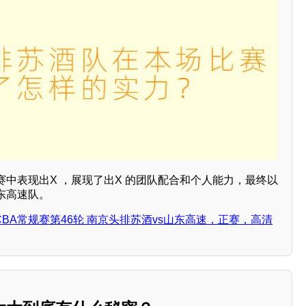
中表现出X ，展现了出X 的团队配合和个人能力，最终以
东高速队。
日 CBA常规赛第46轮 南京头排苏酒vs山东高速，正赛，高清