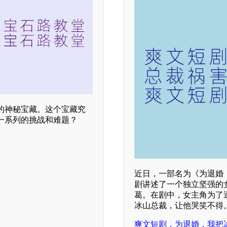
的神秘宝藏。这个宝藏究
一系列的挑战和难题？
近日，一部名为《为退婚
剧讲述了一个独立坚强的
葛。在剧中，女主角为了
冰山总裁，让他哭笑不得
爽文短剧，为退婚，我把