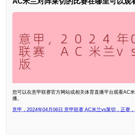
AC米兰对阵莱切的比赛在哪里可以观
您可以在意甲联赛官方网站或相关体育直播平台观看AC
播。
意甲，2024年04月06日 意甲联赛 AC米兰vs莱切，正赛