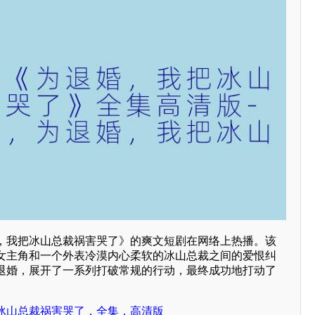
，我把冰山总裁祸害哭了》的爽文短剧在网络上热播。该
女主角和一个外表冷漠内心柔软的冰山总裁之间的爱恨纠
退婚，展开了一系列打破常规的行动，最终成功地打动了
。
冰山总裁祸害哭了，全集，高清版