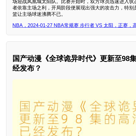
场迎战凤凰城太阳队。比赛开始时，双方球员迅速进入状
者依靠主场之利，开局阶段便展现出强大的攻击力，特别
篮让主场球迷沸腾不已。
NBA，2024-01-27 NBA常规赛 步行者 VS 太阳，正赛
国产动漫《全球诡异时代》更新至98
经发布？