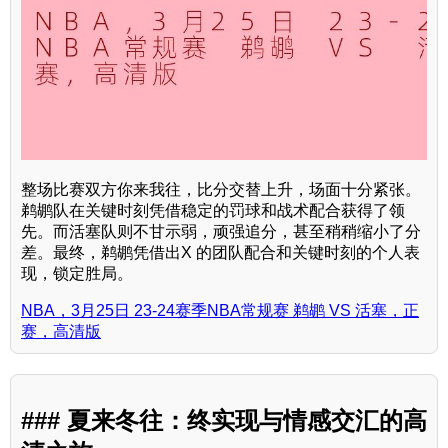
整场比赛双方你来我往，比分交替上升，场面十分紧张。
鹈鹕队在关键时刻凭借稳定的罚球和战术配合获得了领
先。而活塞队则不甘示弱，顽强追分，甚至稍稍缩小了分
差。最终，鹈鹕凭借出X 的团队配合和关键时刻的个人表
现，锁定胜局。
NBA，3月25日 23-24赛季NBA常规赛 鹈鹕 VS 活塞，正
赛，高清版
### 夏来冬往：终实现与情感交汇的高