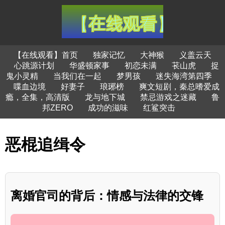
【在线观看】首页
独家记忆
大神猴
义盖云天
心跳源计划
华盛顿家事
初恋未满
苌山虎
捉
鬼小灵精
当我们在一起
梦男孩
迷失海湾第四季
喋血边境
好妻子
琅琊榜
爽文短剧，秦总嗜爱成
瘾，全集，高清版
龙与地下城
禁忌游戏之迷藏
鲁
邦ZERO
成功的滋味
红鲨突击
恶棍追缉令
离婚官司的背后：情感与法律的交锋