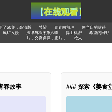
新至60集，高清版
希望
青春向前冲
便当店的款待
疯矿入侵
法律与秩序第六季
捍卫机密
希望的田野
片，交换贞操，正片，
枪火
青春故事
### 探索《姜