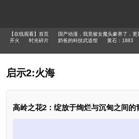
【在线观看】首页
国产动漫，我竟被女魔头豢养了，更
开火
时光碎片
奶爸的科技武道馆
黄石：1883
启示2:火海
高岭之花2：绽放于绚烂与沉甸之间的