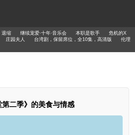
退缩
继续宠爱·十年·音乐会
本职是歌手
危机的X
庄园夫人
台湾剧，保留席位，全10集，高清版
伦理
食堂第二季》的美食与情感