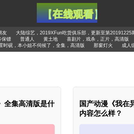
朋友
大陆综艺，2019XFun吃货俱乐部，更新至第20191225
谷保镖
普通人
黄土地
喜剧片，戏杀，正片，高清版
霍时砚，本小姐不伺候了，全集，高清版
那窗灯火
成人
胎》全集高清版是什
国产动漫《我在
内容怎么样？