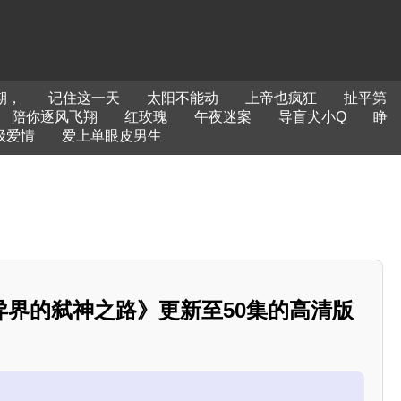
期，
记住这一天
太阳不能动
上帝也疯狂
扯平第
陪你逐风飞翔
红玫瑰
午夜迷案
导盲犬小Q
睁
级爱情
爱上单眼皮男生
异界的弑神之路》更新至50集的高清版