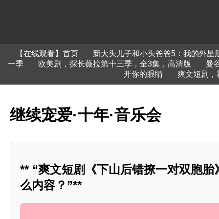
【在线观看】首页
新大头儿子和小头爸爸5：我的外星
一季
欧美剧，探长薇拉第十三季，全3集，高清版
曼
开你的眼睛
爽文短剧，
继续宠爱·十年·音乐会
** “爽文短剧《下山后错撩一对双胞
么内容？”**