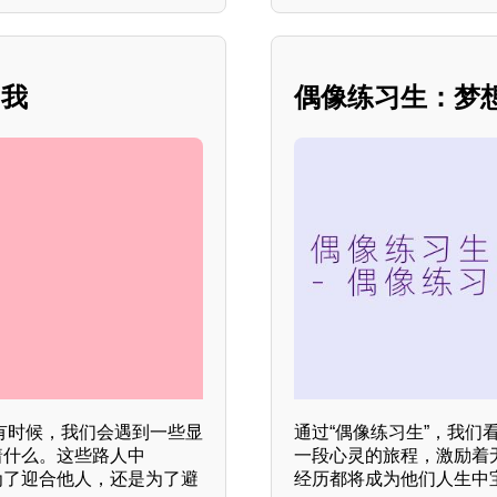
自我
偶像练习生：梦
。有时候，我们会遇到一些显
通过“偶像练习生”，我
着什么。这些路人中
一段心灵的旅程，激励着
为了迎合他人，还是为了避
经历都将成为他们人生中