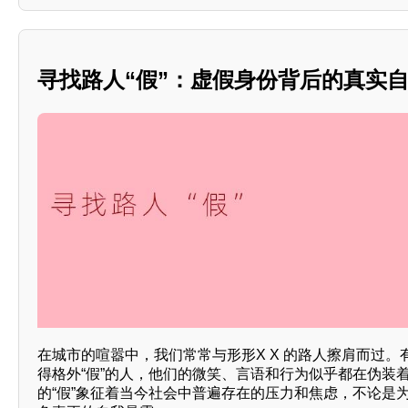
寻找路人“假”：虚假身份背后的真实
在城市的喧嚣中，我们常常与形形X X 的路人擦肩而过
得格外“假”的人，他们的微笑、言语和行为似乎都在伪装
的“假”象征着当今社会中普遍存在的压力和焦虑，不论是