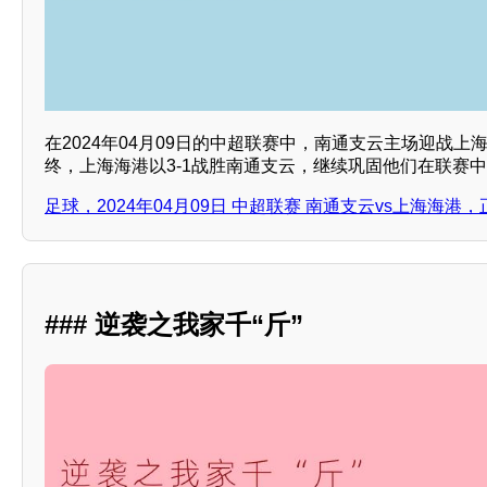
在2024年04月09日的中超联赛中，南通支云主场迎战
终，上海海港以3-1战胜南通支云，继续巩固他们在联赛
足球，2024年04月09日 中超联赛 南通支云vs上海海港
### 逆袭之我家千“斤”