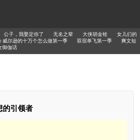
公子，我娶定你了
无名之辈
大侠胡金铨
女儿们的
翰·威尔逊的十万个怎么做第一季
双宿单飞第一季
爽文短
女御伽话
想的引领者