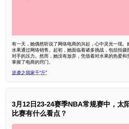
有一天，她偶然听说了网络电商的兴起，心中灵光一现。
水果通过网络销售。起初，她面临着诸多挑战，包括拍摄
对手的压力。然而，她没有放弃，凭借着对水果的热爱和
掌握了电商的窍门。
逆袭之我家千“斤”
3月12日23-24赛季NBA常规赛中，
比赛有什么看点？