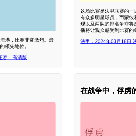
这场比赛是法甲联赛的一
有众多明星球员，而蒙彼
现以及两队的排名争夺将
播将让观众感受到比赛的
上海海港，比赛非常激烈。最
法甲，2024年03月18
中的领先地位。
，正赛，高清版
在战争中，俘虏