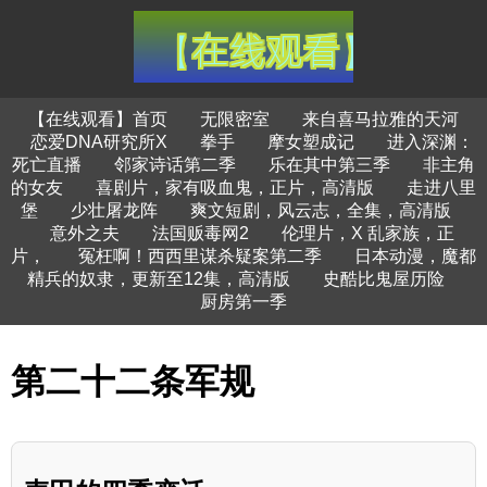
【在线观看】首页
无限密室
来自喜马拉雅的天河
恋爱DNA研究所X
拳手
摩女塑成记
进入深渊：
死亡直播
邻家诗话第二季
乐在其中第三季
非主角
的女友
喜剧片，家有吸血鬼，正片，高清版
走进八里
堡
少壮屠龙阵
爽文短剧，风云志，全集，高清版
意外之夫
法国贩毒网2
伦理片，X 乱家族，正
片，
冤枉啊！西西里谋杀疑案第二季
日本动漫，魔都
精兵的奴隶，更新至12集，高清版
史酷比鬼屋历险
厨房第一季
第二十二条军规