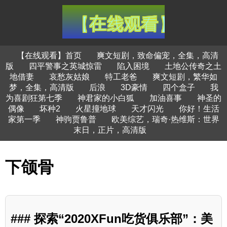
【在线观看】首页
爽文短剧，致命偏宠，全集，高清
版
四平警事之英城惊雷
陷入困境
土地公传奇之土
地借妻
哀愁灰姑娘
特工老爸
爽文短剧，繁华如
梦，全集，高清版
后浪
3D豪情
四个盒子
我
为喜剧狂第七季
神君家的小白狐
加油喜事
神圣的
偶像
坏种2
火星撞地球
天才闪光
你好！生活
家第一季
神驹贾鲁普
欧美综艺，瑞奇·热维斯：世界
末日，正片，高清版
下颌骨
### 探索“2020XFun吃货俱乐部”：美