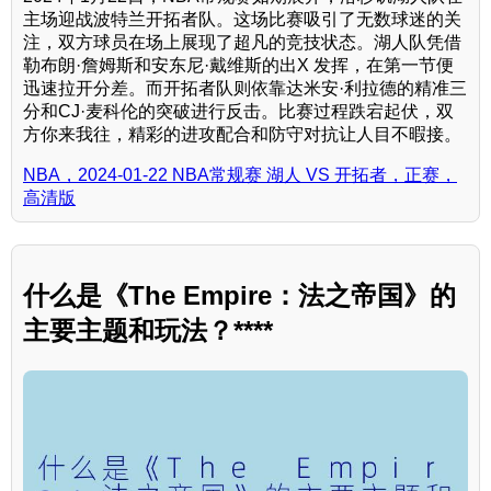
主场迎战波特兰开拓者队。这场比赛吸引了无数球迷的关
注，双方球员在场上展现了超凡的竞技状态。湖人队凭借
勒布朗·詹姆斯和安东尼·戴维斯的出X 发挥，在第一节便
迅速拉开分差。而开拓者队则依靠达米安·利拉德的精准三
分和CJ·麦科伦的突破进行反击。比赛过程跌宕起伏，双
方你来我往，精彩的进攻配合和防守对抗让人目不暇接。
NBA，2024-01-22 NBA常规赛 湖人 VS 开拓者，正赛，
高清版
什么是《The Empire：法之帝国》的
主要主题和玩法？****