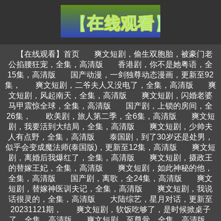
【在线观看】首页
爽文短剧，偷生双胞胎，被豪门老
公掐腰狂宠，全集，高清版
香港剧，你不是她粤语，全
15集，高清版
国产动漫，一剑独尊动态漫画，更新至92
集，
爽文短剧，二爷夫人又没电了，全集，高清版
爽
文短剧，风起南天，全集，高清版
爽文短剧，闪婚老婆
马甲震惊全球，全集，高清版
国产剧，上锁的房间，全
26集，
欧美剧，旅人第二季，全6集，高清版
爽文短
剧，我要活到大结局，全集，高清版
爽文短剧，少帅夫
人有点野，全集，高清版
泰国剧，到了30岁还是处男，
似乎会变成魔法师(泰国版)，更新至12集，高清版
爽文短
剧，离婚后我爆红了，全集，高清版
爽文短剧，摄政王
的替嫁王妃，全集，高清版
爽文短剧，如此神秘的他，
全集，高清版
国产剧，离歌，全24集，高清版
爽文
短剧，替嫁神医训夫记，全集，高清版
爽文短剧，我说
话很灵的，全集，高清版
大陆综艺，星月对话，更新至
20231121期，
爽文短剧，软饭吃够了，是时候掀桌子
了，全集，高清版
爽文短剧，至尊骨，全集，高清版