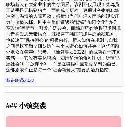
职场新人在大企业中的生存图景。该剧不仅展现了菜鸟员
工从手足无措到独当一面的成长历程，更通过夸张的职场
冲突与温情的人际互动，折射出当代年轻人面临的现实压
力与价值选择。剧中主角们遭遇的“背锅”“加班文化”“办公
室政治”等情节，引发广泛共鸣。而编剧巧妙地将职场困境
与青春励志元素结合，既揭露了韩国职场生态的残酷X ，
也传递了“保持初心”的积极内核。新人如何在规则与自我
之间寻找平衡？团队协作与个人野心如何共存？这些问题
让观众在笑声中思考。《新进职员2022》的成功在于其真
实感——它没有美化职场，却用鲜活的角X 证明：所谓“适
应社会”并非放弃个X ，而是在碰撞中重塑更坚韧的自己。
这部剧或许正是每一个“社会新鲜人”需要的治愈指南。
新进职员2022
### 小镇突袭