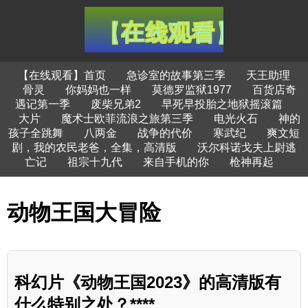
【在线观看】首页
急诊室的故事第三季
天王助理
骨灵
你妈妈也一样
莫德罗监狱1977
百货店奇
遇记第一季
废柴兄弟2
早死早投胎之地狱摇滚篇
大片
魔术士欧菲流浪之旅第三季
电光火石
神的
孩子全跳舞
八两金
战争的代价
寒武纪
爽文短
剧，我的农民老爸，全集，高清版
沃尔科诺戈夫上尉逃
亡记
祖宗十九代
来自手机的你
枪神再起
动物王国大冒险
科幻片《动物王国2023》的高清版有
什么特别之处？****