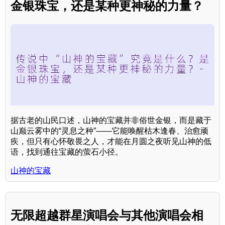
金银珠宝，还是某种更神秘的力量？
据古老的山民口述，山神的宝藏并非俗世金银，而是藏于
山巅云雾中的“灵息之种”——它能唤醒枯木逢春、治愈顽
疾，但只有心怀敬畏之人，才能在月圆之夜听见山神的低
语，找到通往宝藏的萤石小径。
山神的宝藏
无限超越群星演唱会与其他演唱会相