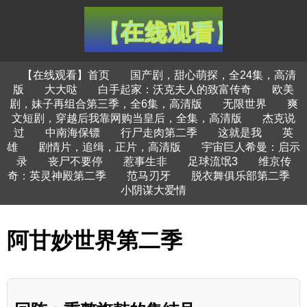
【在线观看】首页
国产剧，甜心萌探，全24集，高清
版
大大哒
白手起家：沃克夫人的致富传奇
欧美
剧，妹子再组合第三季，全6集，高清版
无限世界
爽
文短剧，穿越后我靠网购当皇后，全集，高清版
杰克说
过
中南海保镖
行尸走肉第二季
这就是我
英
雄
剧情片，追缉，正片，高清版
宇宙巨人希曼：启示
录
丧尸不要停
惹事生非
足球流氓3
维京传
奇：英灵神殿第二季
范马刃牙
脱衣舞俱乐部第二季
小阴谋大爱情
阿甘妙世界第二季