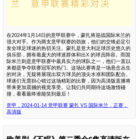
在2024年1月14日的意甲联赛中，蒙扎将迎战国际米兰的
强大对手。作为两支意甲联赛的劲旅，他们的交锋必定引
发全球足球迷的热切关注。蒙扎是意大利足球历史悠久的
俱乐部，拥有着庞大的球迷群体和出X 的球员阵容。而国
际米兰则是意甲联赛中最具实力的球队之一，他们一直以
来都是争夺联赛冠军的热门。这场比赛将是一场悬念丛生
的对决，无疑将展现出双方球员的顶尖水准和团队配合。
球迷们无需担心错过这场精彩的比赛，因为高清版直播将
带来更加震撼的视觉享受。让我们共同期待这场激情碰
撞，看看最终谁能笑到最后！
意甲，2024-01-14 意甲联赛 蒙扎 VS 国际米兰，正赛，
高清版