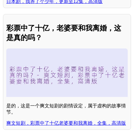
日本剧，我养了个少年，更新至12集，高清版
彩票中了十亿，老婆要和我离婚，这
是真的吗？
是的，这是一个爽文短剧的剧情设定，属于虚构的故事情
节。
爽文短剧，彩票中了十亿老婆要和我离婚，全集，高清版