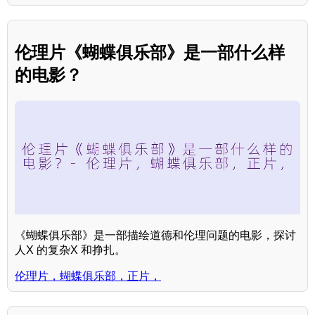
伦理片《蝴蝶俱乐部》是一部什么样
的电影？
《蝴蝶俱乐部》是一部描绘道德和伦理问题的电影，探讨
人X 的复杂X 和挣扎。
伦理片，蝴蝶俱乐部，正片，