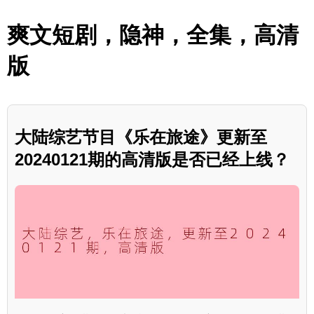
爽文短剧，隐神，全集，高清
版
大陆综艺节目《乐在旅途》更新至
20240121期的高清版是否已经上线？