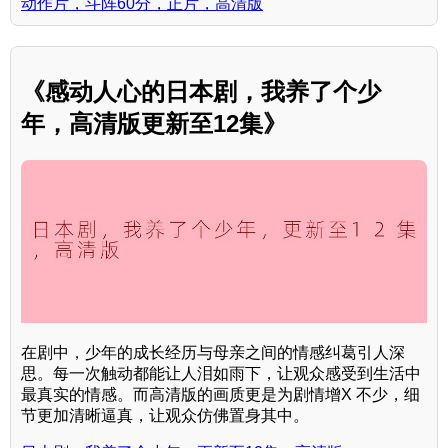
动作片，斗阵60分，正片，高清版
《感动人心的日本剧，我养了个少
年，高清版更新至12集》
在剧中，少年的成长经历与母亲之间的情感纠葛引人深
思。每一次触动都能让人泪如雨下，让观众感受到生活中
最真实的情感。而高清版的画质更是为剧情增X 不少，细
节更加清晰逼真，让观众仿佛置身其中。