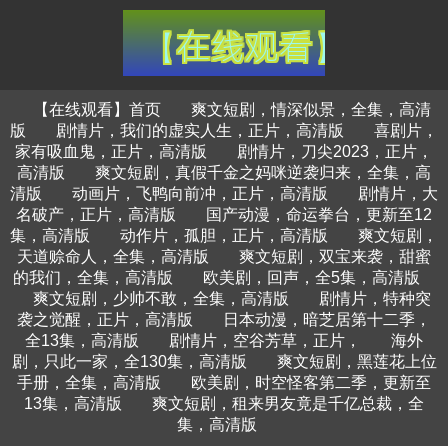
【在线观看】首页
爽文短剧，情深似景，全集，高清
版
剧情片，我们的虚实人生，正片，高清版
喜剧片，
家有吸血鬼，正片，高清版
剧情片，刀尖2023，正片，
高清版
爽文短剧，真假千金之妈咪逆袭归来，全集，高
清版
动画片，飞鸭向前冲，正片，高清版
剧情片，大
名破产，正片，高清版
国产动漫，命运拳台，更新至12
集，高清版
动作片，孤胆，正片，高清版
爽文短剧，
天道赊命人，全集，高清版
爽文短剧，双宝来袭，甜蜜
的我们，全集，高清版
欧美剧，回声，全5集，高清版
爽文短剧，少帅不敢，全集，高清版
剧情片，特种突
袭之觉醒，正片，高清版
日本动漫，暗芝居第十二季，
全13集，高清版
剧情片，空谷芳草，正片，
海外
剧，只此一家，全130集，高清版
爽文短剧，黑莲花上位
手册，全集，高清版
欧美剧，时空怪客第二季，更新至
13集，高清版
爽文短剧，租来男友竟是千亿总裁，全
集，高清版