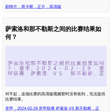
剧情片，塔卡斯，正片，高清版
萨索洛和那不勒斯之间的比赛结果如
何？
对不起，这场比赛的高清版视频暂时没有收到，无法提供
比赛结果。
意甲，2024-02-29 意甲联赛 萨索洛 VS 那不勒斯，正