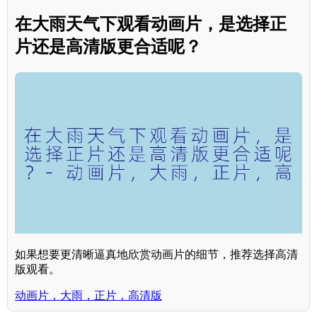
在大雨天气下观看动画片，是选择正
片还是高清版更合适呢？
如果想要更清晰逼真地欣赏动画片的细节，推荐选择高清
版观看。
动画片，大雨，正片，高清版