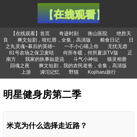
【在线观看】首页
奇迹时刻
衡山医院
绝胜天
良
爽文短剧，咬红唇，全集，高清版
粮食日记
日
之丸灵魂~幕后的英雄~
一不小心喵上你
无忧无虑
81号农场之保卫麦咭
何所冬暖，何所夏凉TV版
正
南方
我家的执事如是说
斗气小神仙
猫灵相册
回魂之夜
爽文短剧，我的农民老爸，全集，高清版
上游
滹沱记忆
野猫
Kojiharu旅行
明星健身房第二季
米克为什么选择走近路？