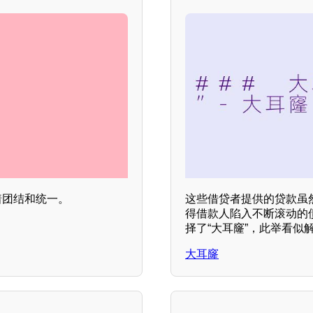
着团结和统一。
这些借贷者提供的贷款虽
得借款人陷入不断滚动的
择了“大耳窿”，此举看
大耳窿