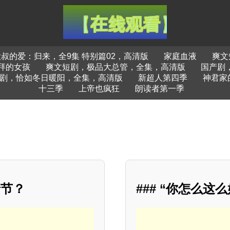
叔的爱：归来，全9集 特别篇02，高清版
家庭血液
爽文
拜的女孩
爽文短剧，极品大总管，全集，高清版
国产剧
剧，恰如冬日暖阳，全集，高清版
新超人第四季
神君家
十三季
上帝也疯狂
朗读者第一季
情节？
### “你怎么这