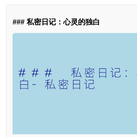
### 私密日记：心灵的独白