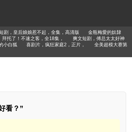
短剧，皇后娘娘惹不起，全集，高清版
金瓶梅愛的奴隸
，拜托了！不速之客，全18集，
爽文短剧，傅总太太好神
的小白狐
喜剧片，疯狂家庭2，正片，
全美超模大赛第
么好看？”