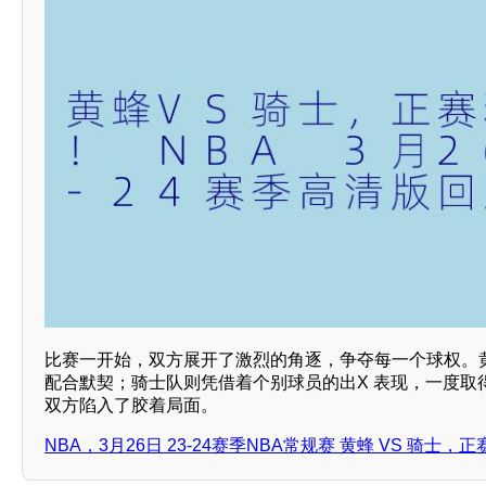
比赛一开始，双方展开了激烈的角逐，争夺每一个球权。
配合默契；骑士队则凭借着个别球员的出X 表现，一度取
双方陷入了胶着局面。
NBA，3月26日 23-24赛季NBA常规赛 黄蜂 VS 骑士，