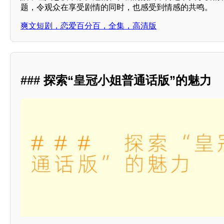
题，令观众在享受剧情的同时，也感受到情感的共鸣。
爽文短剧，恋爱百分百，全集，高清版
### 探索“皇冠小姐普通话版”的魅力