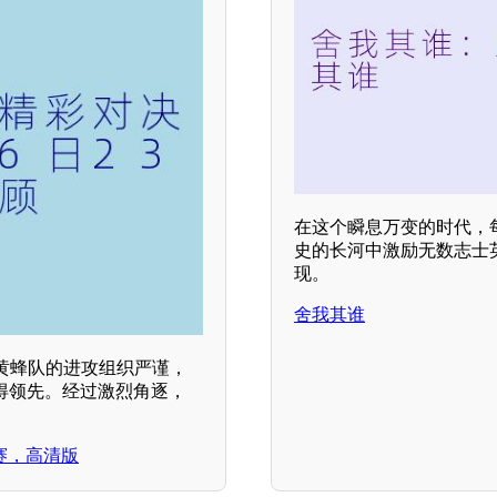
在这个瞬息万变的时代，
史的长河中激励无数志士
现。
舍我其谁
黄蜂队的进攻组织严谨，
得领先。经过激烈角逐，
正赛，高清版