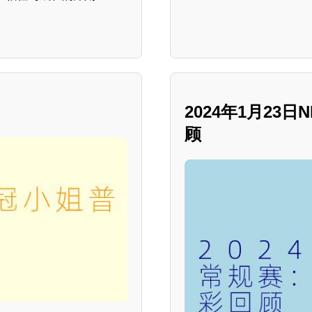
2024年1月2
顾