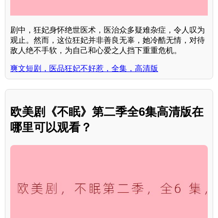
剧中，狂妃身怀绝世医术，医治众多疑难杂症，令人叹为
观止。然而，这位狂妃并非善良无辜，她冷酷无情，对待
敌人绝不手软，为自己和心爱之人挡下重重危机。
爽文短剧，医品狂妃不好惹，全集，高清版
欧美剧《不眠》第二季全6集高清版在
哪里可以观看？