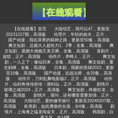
【在线观看】首页
大陆综艺，我可以47，更新至
20231227期，高清版
伦理片，年轻的姐夫，正片，
国产动漫，我在异界的弑神之路，更新至50集，高清版
爽文短剧，总裁大人超给力1、2季，全集，高清版
爽
文短剧，退婚大佬她又美又飒，全集，高清版
喜剧片，
波纹，正片，高清版
动作片，养蜂人，正片，
爽文短
剧，一人之下：修仙归来，全集，高清版
爽文短剧，重
生妈咪，全集，高清版
日本剧，我家的英雄2023，更新
至10集，高清版
国产动漫，近战法师，全20集，高清
版
动作片，刀剑乱舞电影版2，正片，高清版
动作
片，仙剑奇侠传前传：酒剑仙，正片，高清版
剧情片，
玻璃之城2024，正片，高清版
爽文短剧，终极狂龙，全
集，高清版
剧情片，请问，还有哪里需要加强，正片，
高清版
大陆综艺，爱的修学旅行，更新至20240207期，
高清版
欧美剧，如此勇敢的女孩，全6集，高清版
剧
情片，上海滩之猛龙闯金关，正片，高清版
韩国剧，白
昼之月，全14集，