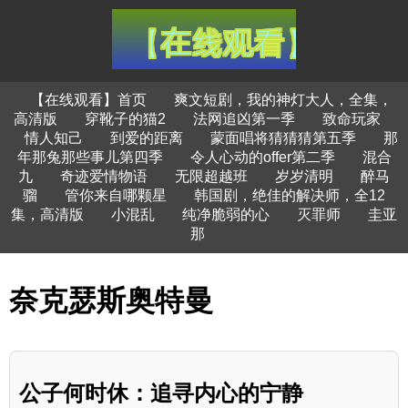
【在线观看】首页
爽文短剧，我的神灯大人，全集，
高清版
穿靴子的猫2
法网追凶第一季
致命玩家
情人知己
到爱的距离
蒙面唱将猜猜猜第五季
那
年那兔那些事儿第四季
令人心动的offer第二季
混合
九
奇迹爱情物语
无限超越班
岁岁清明
醉马
骝
管你来自哪颗星
韩国剧，绝佳的解决师，全12
集，高清版
小混乱
纯净脆弱的心
灭罪师
圭亚
那
奈克瑟斯奥特曼
公子何时休：追寻内心的宁静