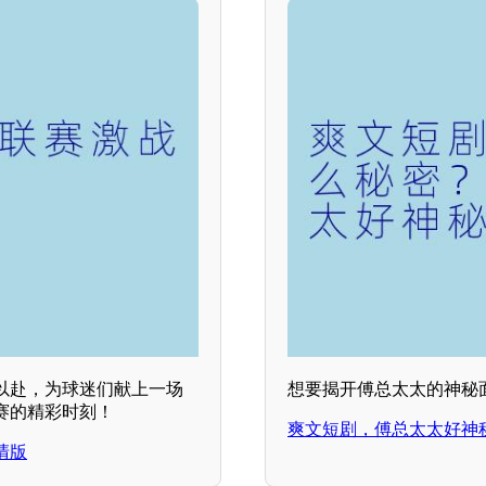
以赴，为球迷们献上一场
想要揭开傅总太太的神秘
赛的精彩时刻！
爽文短剧，傅总太太好神
清版