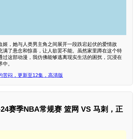
血姬，她与人类男主角之间展开一段跌宕起伏的爱情故
充满了悬念和惊喜，让人欲罢不能。虽然家里蹲在这个特
通过这部动漫，我仿佛能够逃离现实生活的困扰，沉浸在
界中。
的苦闷，更新至12集，高清版
23-24赛季NBA常规赛 篮网 VS 马刺，正