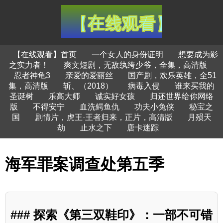
【在线观看】首页
一个女人的身份证明
想要成为影
之实力者！
爽文短剧，无敌纨绔少爷，全集，高清版
忍者神龟3
亲爱的爱丽丝
国产剧，欢乐英雄，全51
集，高清版
斩、（2018）
病毒入侵
谁来买我的
圣诞树
乐高大师
诚实好女孩
归还世界给你网络
版
不得安宁
血洗鳄鱼仇
功夫小兔侠
秘宝之
国
剧情片，虎王·王者归来，正片，高清版
月殒天
劫
止水之下
唐卡迷踪
海军罪案调查处第五季
### 探索《第三双鞋印》：一部不可错