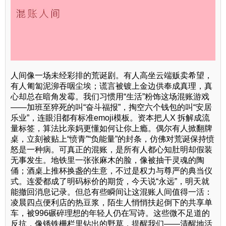
人间像一场未经彩排的荒诞剧。有人高坐云端贩卖希望，
有人匍匐泥泖吞咽尘埃；谎言被镀上金边供奉成真理，真
心却总在暗角发霉。我们习惯用“生活”粉饰这场混账游戏
——加班至猝死的叫“奋斗福报”，掏空六个钱包的叫“安居
乐业”，连眼泪都有标准emoji模板。资本把人X 拆解成流
量标签，算法比亲妈更懂如何让你上瘾。偶尔有人掀翻牌
桌，立刻被贴上“愤青”“负能量”的封条，仿佛对荒诞保持愤
怒是一种病。可真正的混账，是所有人都心知肚明却假装
无事发生。地铁里一张张麻木的脸，像被抽干灵魂的陶
俑；酒桌上推杯换盏的生意，不过是权力与尊严的典当仪
式。连爱都成了明码标价的期货，今天说“永远”，明天就
能撤回消息记录。但总有些瞬间让这混账人间值得一活：
凌晨四点便利店的热豆浆，陌生人悄悄扶起倒下的共享单
车，被996碾碎理想的年轻人仍在写诗。这些微不足道的
反抗，像锈铁栅栏里钻出的野草，提醒我们——清醒地活