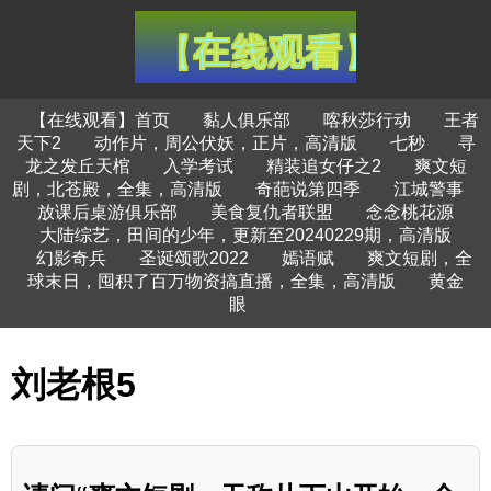
【在线观看】首页
黏人俱乐部
喀秋莎行动
王者
天下2
动作片，周公伏妖，正片，高清版
七秒
寻
龙之发丘天棺
入学考试
精装追女仔之2
爽文短
剧，北苍殿，全集，高清版
奇葩说第四季
江城警事
放课后桌游俱乐部
美食复仇者联盟
念念桃花源
大陆综艺，田间的少年，更新至20240229期，高清版
幻影奇兵
圣诞颂歌2022
嫣语赋
爽文短剧，全
球末日，囤积了百万物资搞直播，全集，高清版
黄金
眼
刘老根5