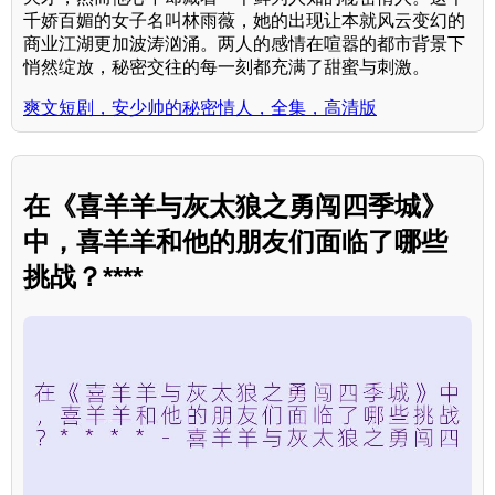
千娇百媚的女子名叫林雨薇，她的出现让本就风云变幻的
商业江湖更加波涛汹涌。两人的感情在喧嚣的都市背景下
悄然绽放，秘密交往的每一刻都充满了甜蜜与刺激。
爽文短剧，安少帅的秘密情人，全集，高清版
在《喜羊羊与灰太狼之勇闯四季城》
中，喜羊羊和他的朋友们面临了哪些
挑战？****