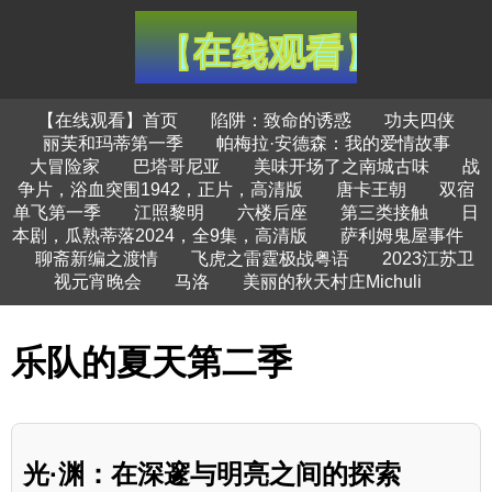
【在线观看】首页
陷阱：致命的诱惑
功夫四侠
丽芙和玛蒂第一季
帕梅拉·安德森：我的爱情故事
大冒险家
巴塔哥尼亚
美味开场了之南城古味
战
争片，浴血突围1942，正片，高清版
唐卡王朝
双宿
单飞第一季
江照黎明
六楼后座
第三类接触
日
本剧，瓜熟蒂落2024，全9集，高清版
萨利姆鬼屋事件
聊斋新编之渡情
飞虎之雷霆极战粤语
2023江苏卫
视元宵晚会
马洛
美丽的秋天村庄Michuli
乐队的夏天第二季
光·渊：在深邃与明亮之间的探索