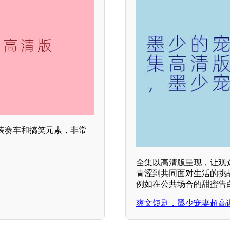
改装赛车和搞笑元素，非常
全集以高清版呈现，让观
青涩到共同面对生活的挑
例如在公共场合的甜蜜告
爽文短剧，墨少宠妻超高