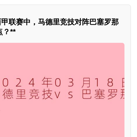
8日西甲联赛中，马德里竞技对阵巴塞罗那
？**