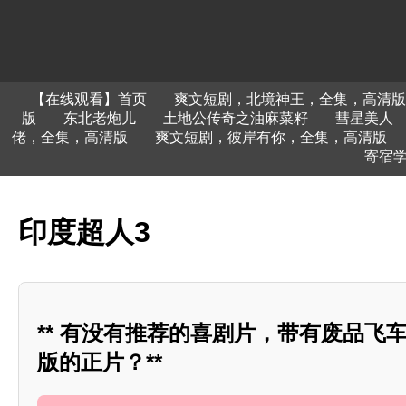
【在线观看】首页
爽文短剧，北境神王，全集，高清版
版
东北老炮儿
土地公传奇之油麻菜籽
彗星美人
佬，全集，高清版
爽文短剧，彼岸有你，全集，高清版
寄宿
印度超人3
** 有没有推荐的喜剧片，带有废品飞
版的正片？**