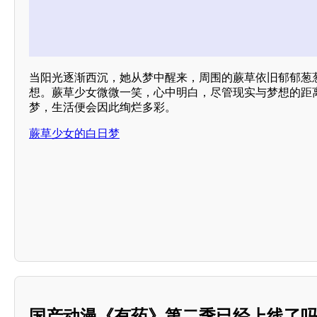
当阳光逐渐西沉，她从梦中醒来，周围的蕨草依旧郁郁葱
想。蕨草少女微微一笑，心中明白，尽管现实与梦想的距
梦，生活便会因此绚烂多彩。
蕨草少女的白日梦
国产动漫《有药》第二季已经上线了