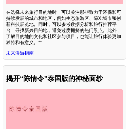
在选择未来旅行目的地时，可以关注那些致力于环保和可
持续发展的城市和地区，例如生态旅游区、绿X 城市和创
新科技展览地。同时，可以参考数据分析和旅行推荐平
台，寻找新兴目的地，避免过度拥挤的热门景点。此外，
了解目的地的文化和社区参与项目，也能让旅行体验更加
独特和有意义。**
未来漫游指南
揭开“陈情令”泰国版的神秘面纱