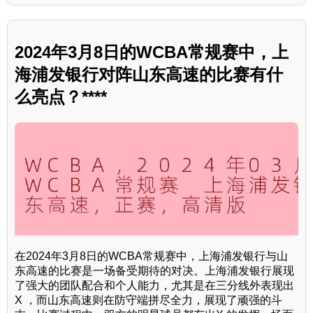
2024年3月8日的WCBA常规赛中，上
海浦发银行对阵山东高速的比赛有什
么亮点？****
在2024年3月8日的WCBA常规赛中，上海浦发银行与山
东高速的比赛是一场备受期待的对决。上海浦发银行展现
了强大的团队配合和个人能力，尤其是在三分线外表现出
X ，而山东高速则在防守端拼尽全力，展现了顽强的斗