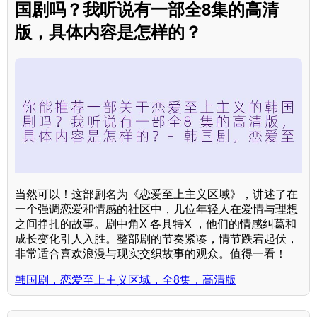
国剧吗？我听说有一部全8集的高清
版，具体内容是怎样的？
当然可以！这部剧名为《恋爱至上主义区域》，讲述了在
一个强调恋爱和情感的社区中，几位年轻人在爱情与理想
之间挣扎的故事。剧中角X 各具特X ，他们的情感纠葛和
成长变化引人入胜。整部剧的节奏紧凑，情节跌宕起伏，
非常适合喜欢浪漫与现实交织故事的观众。值得一看！
韩国剧，恋爱至上主义区域，全8集，高清版