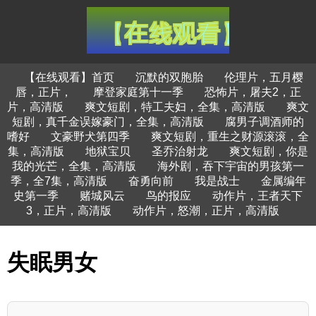
【在线观看】首页
沉默的双胞胎
伦理片，五月樱
唇，正片，
摩登家庭第十一季
恐怖片，屠夫2，正
片，高清版
爽文短剧，特工夫妇，全集，高清版
爽文
短剧，真千金误嫁豪门，全集，高清版
腐男子调酒师的
嗜好
文豪野犬第四季
爽文短剧，重生之财源滚滚，全
集，高清版
地狱宝贝
圣乔治射龙
爽文短剧，你是
我的光芒，全集，高清版
海外剧，吞下宇宙的男孩第一
季，全7集，高清版
奋勇向前
我是战士
金属编年
史第一季
赌城风云
鸟的报应
动作片，王者天下
3，正片，高清版
动作片，怒潮，正片，高清版
失眠男女