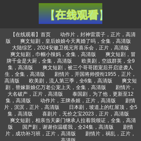
【在线观看】首页
动作片，封神雷震子，正片，高清
版
爽文短剧，皇后娘娘今天离婚了吗，全集，高清版
大陆综艺，2024安徽卫视元宵喜乐会，正片，高清版
爽文短剧，巾帼小辣妈，全集，高清版
爽文短剧，冒
牌千金是大厨，全集，高清版
欧美剧，空战群英，全9
集，高清版
爽文短剧，被三个哥哥团宠后开启逆袭人
生，全集，高清版
剧情片，开国将帅授衔1955，正片，
高清版
欧美剧，流人第三季，全6集，高清版
爽文短
剧，替嫁新娘亿万老公宠上天，全集，高清版
剧情片，
大名破产，正片，高清版
泰国剧，为了他，更新至12
集，高清版
动作片，王牌杀姬，正片，高清版
剧情
片，溟溟，正片，高清版
日本剧，坡道上的红屋顶，全5
集，高清版
喜剧片，无价之宝2023，正片，高清版
爽文短剧，相亲当天豪门继承人拉着我领证，全集，高清
版
国产剧，谢谢你温暖我，全24集，高清版
剧情
片，成功补习班，正片，高清版
剧情片，祸乱，正片，
高清版