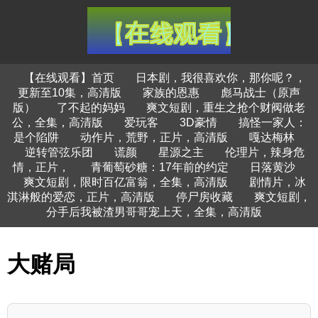
【在线观看】首页
日本剧，我很喜欢你，那你呢？，
更新至10集，高清版
家族的恩惠
彪马战士（原声
版）
了不起的妈妈
爽文短剧，重生之抢个财阀做老
公，全集，高清版
爱玩客
3D豪情
搞怪一家人：
是个陷阱
动作片，荒野，正片，高清版
嘎达梅林
逆转管弦乐团
谎颜
星源之主
伦理片，辣身危
情，正片，
青葡萄砂糖：17年前的约定
日落黄沙
爽文短剧，限时百亿富翁，全集，高清版
剧情片，冰
淇淋般的爱恋，正片，高清版
停尸房收藏
爽文短剧，
分手后我被渣男哥哥宠上天，全集，高清版
大赌局