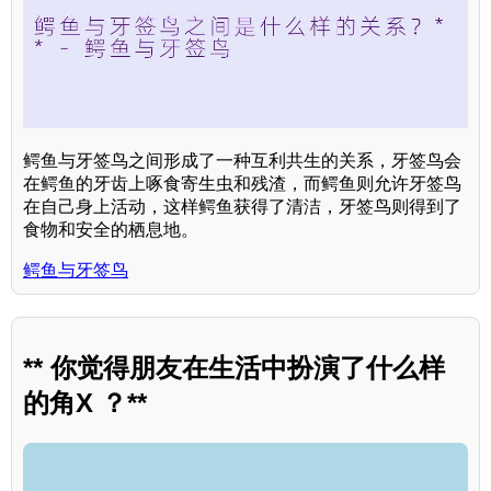
鳄鱼与牙签鸟之间形成了一种互利共生的关系，牙签鸟会
在鳄鱼的牙齿上啄食寄生虫和残渣，而鳄鱼则允许牙签鸟
在自己身上活动，这样鳄鱼获得了清洁，牙签鸟则得到了
食物和安全的栖息地。
鳄鱼与牙签鸟
** 你觉得朋友在生活中扮演了什么样
的角X ？**