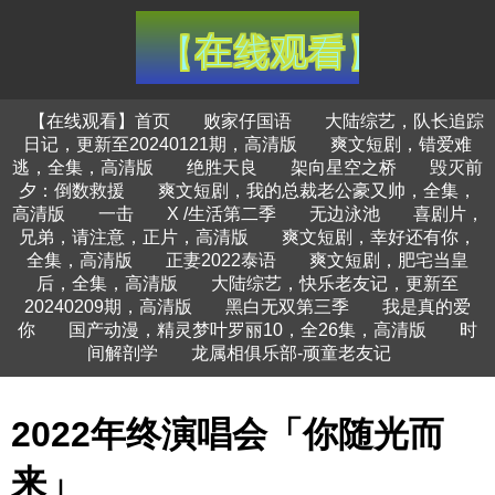
【在线观看】首页
败家仔国语
大陆综艺，队长追踪
日记，更新至20240121期，高清版
爽文短剧，错爱难
逃，全集，高清版
绝胜天良
架向星空之桥
毁灭前
夕：倒数救援
爽文短剧，我的总裁老公豪又帅，全集，
高清版
一击
X /生活第二季
无边泳池
喜剧片，
兄弟，请注意，正片，高清版
爽文短剧，幸好还有你，
全集，高清版
正妻2022泰语
爽文短剧，肥宅当皇
后，全集，高清版
大陆综艺，快乐老友记，更新至
20240209期，高清版
黑白无双第三季
我是真的爱
你
国产动漫，精灵梦叶罗丽10，全26集，高清版
时
间解剖学
龙属相俱乐部-顽童老友记
2022年终演唱会「你随光而
来」