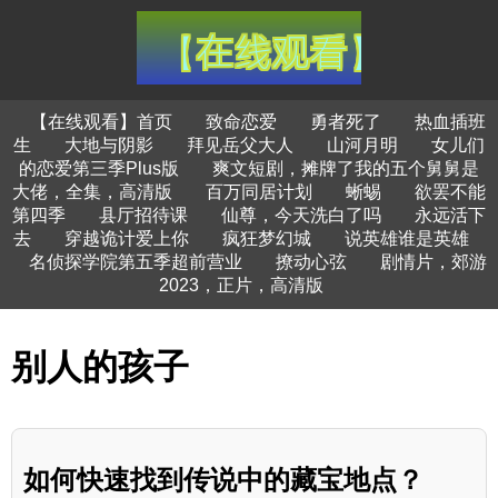
【在线观看】首页
致命恋爱
勇者死了
热血插班
生
大地与阴影
拜见岳父大人
山河月明
女儿们
的恋爱第三季Plus版
爽文短剧，摊牌了我的五个舅舅是
大佬，全集，高清版
百万同居计划
蜥蜴
欲罢不能
第四季
县厅招待课
仙尊，今天洗白了吗
永远活下
去
穿越诡计爱上你
疯狂梦幻城
说英雄谁是英雄
名侦探学院第五季超前营业
撩动心弦
剧情片，郊游
2023，正片，高清版
别人的孩子
如何快速找到传说中的藏宝地点？