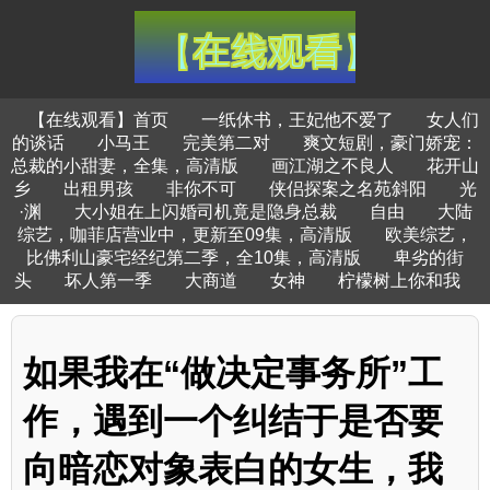
【在线观看】首页
一纸休书，王妃他不爱了
女人们
的谈话
小马王
完美第二对
爽文短剧，豪门娇宠：
总裁的小甜妻，全集，高清版
画江湖之不良人
花开山
乡
出租男孩
非你不可
侠侣探案之名苑斜阳
光
·渊
大小姐在上闪婚司机竟是隐身总裁
自由
大陆
综艺，咖菲店营业中，更新至09集，高清版
欧美综艺，
比佛利山豪宅经纪第二季，全10集，高清版
卑劣的街
头
坏人第一季
大商道
女神
柠檬树上你和我
如果我在“做决定事务所”工
作，遇到一个纠结于是否要
向暗恋对象表白的女生，我