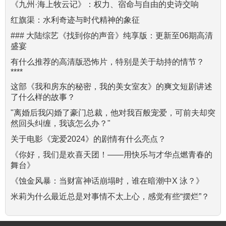
《九州·海上牧云记》：权力、宿命与自由的史诗交响
红旗渠：水利奇迹与时代精神的象征
### 大陆综艺《找到你的声音》纯享版：更新至06期高清
盛宴
有什么推荐的高清版恐怖片，特别是关于劫持的情节？
****
这部《我和房东的秘密，我的美女室友》的爽文短剧讲述
了什么样的故事？
"离婚后我闪婚了豪门总裁，他对我百般宠爱，可前夫却突
然回头纠缠，我该怎么办？"
关于电影《宠爱2024》的剧情有什么亮点？
《你好，我们是欢喜天团！——用快乐与才华点燃青春的
舞台》
《蚀金风暴：当财富神话崩塌时，谁在暗潮中X 泳？》
米莉为什么最近总是对事情不太上心，感觉有些“摆烂”？