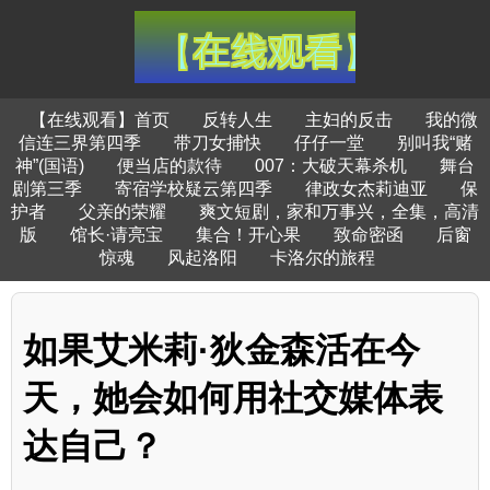
【在线观看】首页
反转人生
主妇的反击
我的微
信连三界第四季
带刀女捕快
仔仔一堂
别叫我“赌
神”(国语)
便当店的款待
007：大破天幕杀机
舞台
剧第三季
寄宿学校疑云第四季
律政女杰莉迪亚
保
护者
父亲的荣耀
爽文短剧，家和万事兴，全集，高清
版
馆长·请亮宝
集合！开心果
致命密函
后窗
惊魂
风起洛阳
卡洛尔的旅程
如果艾米莉·狄金森活在今
天，她会如何用社交媒体表
达自己？